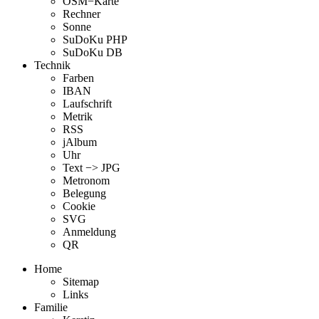
OSM−Karte
Rechner
Sonne
SuDoKu PHP
SuDoKu DB
Technik
Farben
IBAN
Laufschrift
Metrik
RSS
jAlbum
Uhr
Text −> JPG
Metronom
Belegung
Cookie
SVG
Anmeldung
QR
Home
Sitemap
Links
Familie