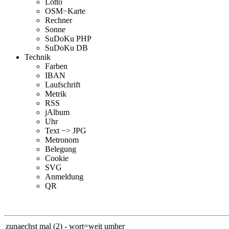
Lotto
OSM−Karte
Rechner
Sonne
SuDoKu PHP
SuDoKu DB
Technik
Farben
IBAN
Laufschrift
Metrik
RSS
jAlbum
Uhr
Text −> JPG
Metronom
Belegung
Cookie
SVG
Anmeldung
QR
zunaechst mal (2) - wort=weit umher