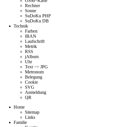
OSM−Karte
Rechner
Sonne
SuDoKu PHP
SuDoKu DB
Technik
Farben
IBAN
Laufschrift
Metrik
RSS
jAlbum
Uhr
Text −> JPG
Metronom
Belegung
Cookie
SVG
Anmeldung
QR
Home
Sitemap
Links
Familie