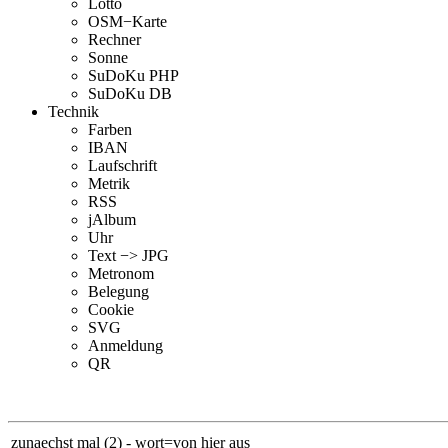
Lotto
OSM−Karte
Rechner
Sonne
SuDoKu PHP
SuDoKu DB
Technik
Farben
IBAN
Laufschrift
Metrik
RSS
jAlbum
Uhr
Text −> JPG
Metronom
Belegung
Cookie
SVG
Anmeldung
QR
zunaechst mal (2) - wort=von hier aus