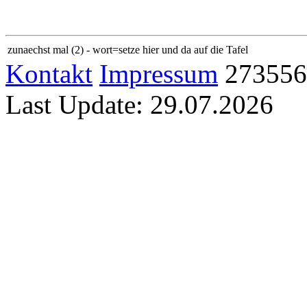
zunaechst mal (2) - wort=setze hier und da auf die Tafel
Kontakt
Impressum
273556
Last Update: 29.07.2026
Home
Sitemap
Links
Familie
Kerstin
Jan
Sam
Karlo
Allgemein
Abkürzung
Gallerie
Euro
Latein
Logeo
Lotto
OSM
Anwendungen
Abkürzung
Kalender
Kalender PHP
Latein−Deutsch
Logeo
Lott
Technik
Farben
IBAN
Laufschrift
Metrik
RSS
jAlbum
Uhr
Text −> 