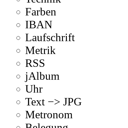
Farben
IBAN
Laufschrift
Metrik
RSS
jAlbum
Uhr
Text −> JPG
Metronom
Belegung