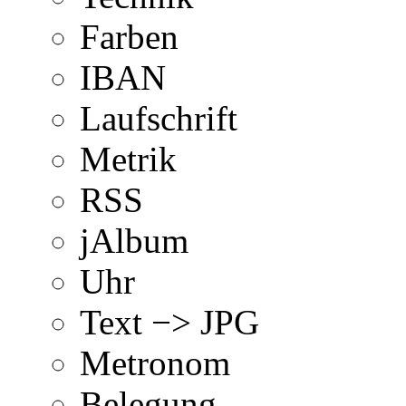
Farben
IBAN
Laufschrift
Metrik
RSS
jAlbum
Uhr
Text −> JPG
Metronom
Belegung