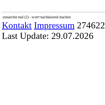
zunaechst mal (2) - wort=nachlassend machen
Kontakt
Impressum
274622
Last Update: 29.07.2026
Home
Sitemap
Links
Familie
Kerstin
Jan
Sam
Karlo
Allgemein
Abkürzung
Gallerie
Euro
Latein
Logeo
Lotto
OSM
Anwendungen
Abkürzung
Kalender
Kalender PHP
Latein−Deutsch
Logeo
Lott
Technik
Farben
IBAN
Laufschrift
Metrik
RSS
jAlbum
Uhr
Text −> 