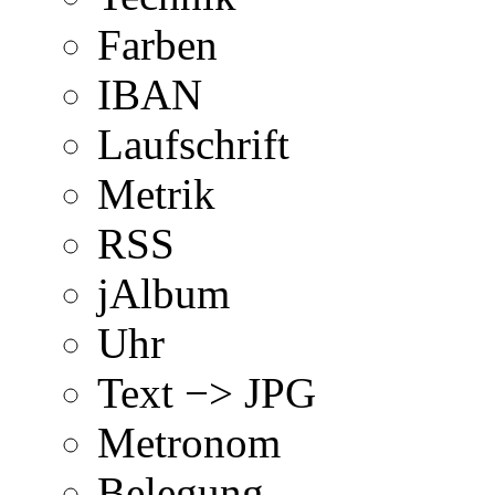
Farben
IBAN
Laufschrift
Metrik
RSS
jAlbum
Uhr
Text −> JPG
Metronom
Belegung