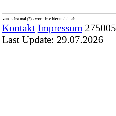
zunaechst mal (2) - wort=lese hier und da ab
Kontakt
Impressum
275005
Last Update: 29.07.2026
Home
Sitemap
Links
Familie
Kerstin
Jan
Sam
Karlo
Allgemein
Abkürzung
Gallerie
Euro
Latein
Logeo
Lotto
OSM
Anwendungen
Abkürzung
Kalender
Kalender PHP
Latein−Deutsch
Logeo
Lott
Technik
Farben
IBAN
Laufschrift
Metrik
RSS
jAlbum
Uhr
Text −> 