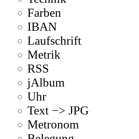
Farben
IBAN
Laufschrift
Metrik
RSS
jAlbum
Uhr
Text −> JPG
Metronom
Belegung