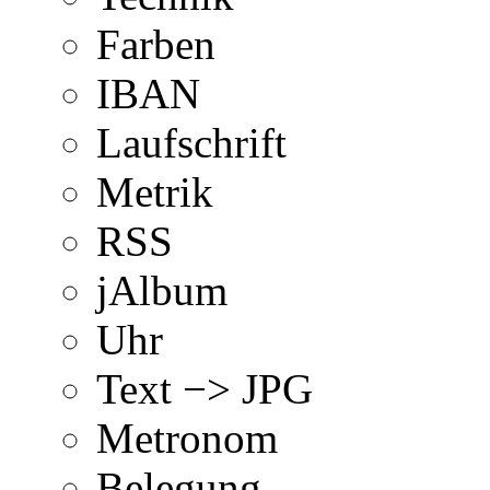
Farben
IBAN
Laufschrift
Metrik
RSS
jAlbum
Uhr
Text −> JPG
Metronom
Belegung