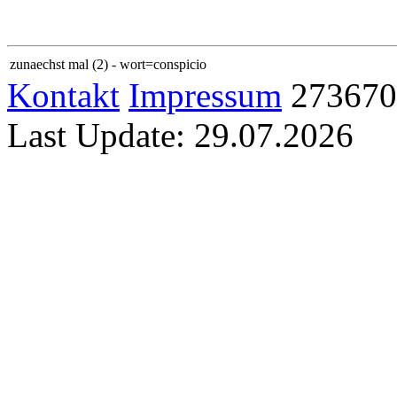
zunaechst mal (2) - wort=conspicio
Kontakt
Impressum
273670
Last Update: 29.07.2026
Home
Sitemap
Links
Familie
Kerstin
Jan
Sam
Karlo
Allgemein
Abkürzung
Gallerie
Euro
Latein
Logeo
Lotto
OSM
Anwendungen
Abkürzung
Kalender
Kalender PHP
Latein−Deutsch
Logeo
Lott
Technik
Farben
IBAN
Laufschrift
Metrik
RSS
jAlbum
Uhr
Text −> 